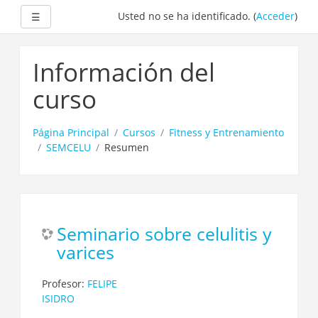
Expandir
Usted no se ha identificado. (
Acceder
)
☰
Salta
al
Información del
contenido
principal
curso
Página Principal
Cursos
Fitness y Entrenamiento
SEMCELU
Resumen
Seminario sobre celulitis y
varices
Profesor:
FELIPE
ISIDRO