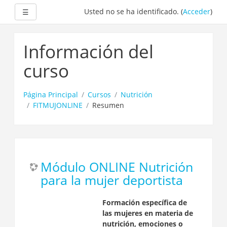
Expandir
Usted no se ha identificado. (
Acceder
)
☰
Salta
al
Información del
contenido
principal
curso
Página Principal
Cursos
Nutrición
FITMUJONLINE
Resumen
Módulo ONLINE Nutrición
para la mujer deportista
Formación específica de
las mujeres en materia de
nutrición, emociones o